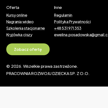
Oferta
Inne
Kursy online
Regulamin
Nagrania wideo
Polityka Prywatności
Szkolenia stacjonarne
+48 531 971 353
Kryjówka ciszy
ewelina.posadowska@gmail.
Z
o
b
a
c
z
o
f
e
r
t
ę
©
2026
. Wszelkie prawa zastrzeżone.
PRACOWNIA ROZWOJU DZIECKA SP. Z O.O.