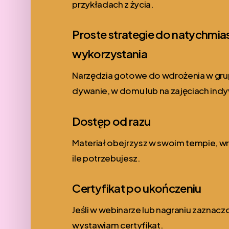
przykładach z życia.
Proste strategie do natychmi
wykorzystania
Narzędzia gotowe do wdrożenia w grupi
dywanie, w domu lub na zajęciach ind
Dostęp od razu
Materiał obejrzysz w swoim tempie, wra
ile potrzebujesz.
Certyfikat po ukończeniu
Jeśli w webinarze lub nagraniu zaznacz
wystawiam certyfikat.