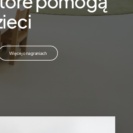
 które pomogą
zieci
Więcej o nagraniach