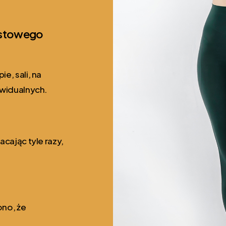
astowego
e, sali, na
ywidualnych.
cając tyle razy,
ono, że