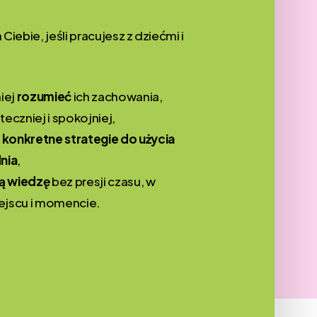
Ciebie, jeśli pracujesz z dziećmi i
niej
rozumieć
ich zachowania,
teczniej i spokojniej,
ą
konkretne strategie do użycia
nia
,
ją wiedzę
bez presji czasu, w
jscu i momencie.