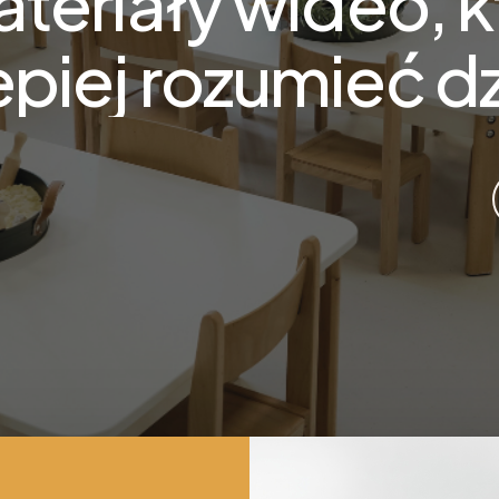
ateriały wideo,
epiej rozumieć d