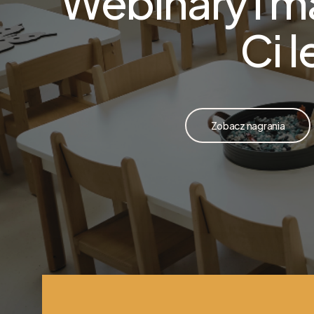
Webinary i m
Ci l
Zobacz nagrania