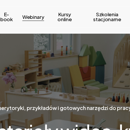
E-
Kursy
Szkolenia
Webinary
book
online
stacjonarne
erytoryki, przykładów i gotowych narzędzi do pracy 