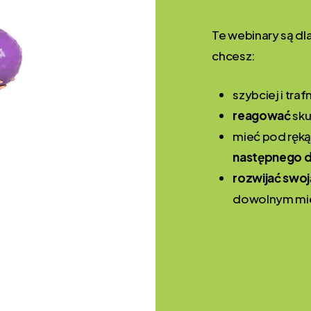
Te webinary są dla 
chcesz:
szybciej i traf
reagować
sku
mieć pod ręk
następnego d
rozwijać swo
dowolnym mie