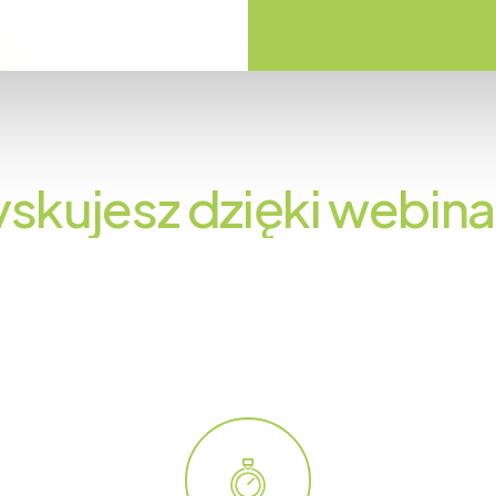
yskujesz
dzięki
webin