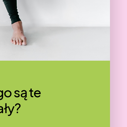
go są te
ały?