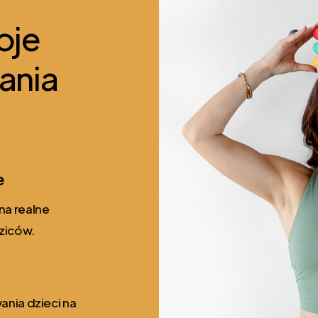
oje
ania
e
na realne
dziców.
ania dzieci na