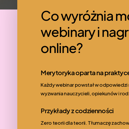
Co wyróżnia m
webinary i nagr
online?
Merytoryka oparta na praktyc
Każdy webinar powstał w odpowiedzi 
wyzwania nauczycieli, opiekunów i ro
Przykłady z codzienności
Zero teorii dla teorii. Tłumaczę zachow