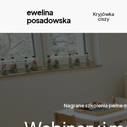
Skip
ewelina
to
Kryjówka
posadowska
ciszy
main
content
Nagrane szkolenia pełne m