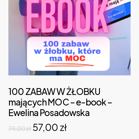
100 ZABAW W ŻŁOBKU
mających MOC – e-book –
Ewelina Posadowska
Pierwotna
Aktualna
57,00
zł
79,00
zł
cena
cena