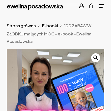
Menu
Skip
ewelina posadowska
to
account
Close
main
Menu
Strona główna
E-booki
100 ZABAW W
content
ŻŁOBKU mających MOC – e-book – Ewelina
Posadowska