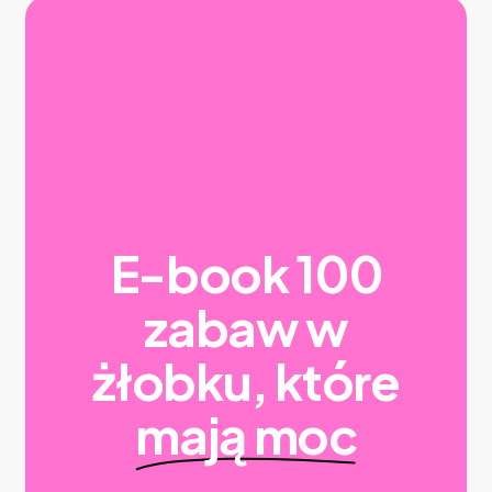
E-book 100
zabaw w
żłobku, które
mają moc