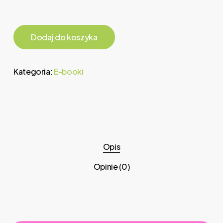
wynosiła:
wynosi:
79,00 zł.
57,00 zł.
Dodaj do koszyka
Kategoria:
E-booki
Opis
Opinie (0)